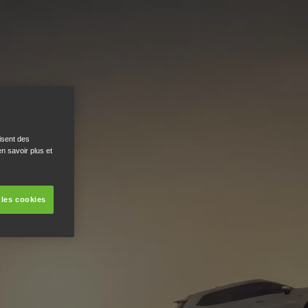
isent des
n savoir plus et
 les cookies