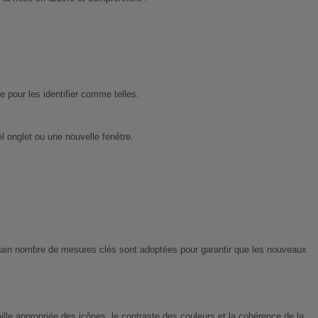
e pour les identifier comme telles.
l onglet ou une nouvelle fenêtre.
tain nombre de mesures clés sont adoptées pour garantir que les nouveaux
ille appropriée des icônes, le contraste des couleurs et la cohérence de la