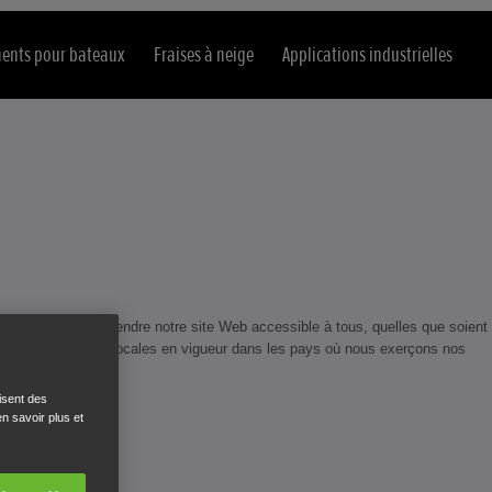
ents pour bateaux
Fraises à neige
Applications industrielles
nous efforçons de rendre notre site Web accessible à tous, quelles que soient
ainsi que les lois locales en vigueur dans les pays où nous exerçons nos
isent des
n savoir plus et