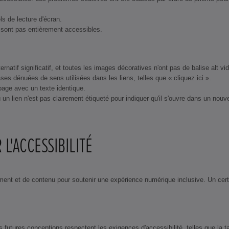
s de lecture d'écran.
ne sont pas entièrement accessibles.
natif significatif, et toutes les images décoratives n'ont pas de balise alt vid
ses dénuées de sens utilisées dans les liens, telles que « cliquez ici ».
 page avec un texte identique.
un lien n'est pas clairement étiqueté pour indiquer qu'il s'ouvre dans un nouve
L'ACCESSIBILITÉ
ment et de contenu pour soutenir une expérience numérique inclusive. Un cer
futures conceptions respectent les exigences d'accessibilité, telles que la ta