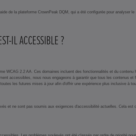
à l'aide de la plateforme CrownPeak DQM, qui a été configurée pour analyser l
ST-IL ACCESSIBLE ?
rme WCAG 2.2 AA. Ces domaines incluent des fonctionnalités et du contenu h
rement accessibles, nous nous engageons à garantir que tous les contenus et
tes les futures mises à jour afin d'offrir une expérience plus inclusive à tous
 et ne sont pas soumis aux exigences d'accessibilité actuelles. Cela est dû a
cessibles. Les problèmes soulevés ont été classés par ordre de priorité pou