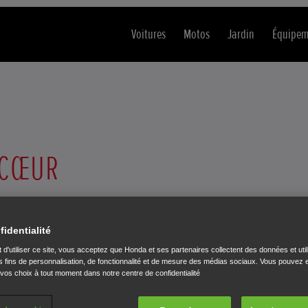
Voitures
Motos
Jardin
Équipem
À CŒUR
ons l'inclusion, l'égalité et l'accessibilité pour tous. C'est pourquoi nous 
specter les exigences de la Directive européenne sur l'accessibilité (EAA), 
fidentialité
 d'utiliser ce site, vous acceptez que Honda et ses partenaires collectent des données et util
 fins de personnalisation, de fonctionnalité et de mesure des médias sociaux. Vous pouvez e
 vos choix à tout moment dans notre centre de confidentialité
amètres du navigateur ou de l'appareil