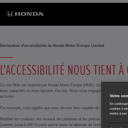
Déclaration d'accessibilité de Honda Motor Europe Limited
L'ACCESSIBILITÉ NOUS TIENT 
Ce site Web est exploité par Honda Motor Europe (HME). Chez HME, nous valoris
leurs capacités ou leurs besoins d'accès. Nous nous engageons également à re
Votre con
activités.
En continuant
Par exemple, cela signifie que vous devriez être capable de :
cookies à des
mettre à jour
Modifier les couleurs, les niveaux de contraste et les polices à l'aide des par
Zoomez jusqu'à 400 % sans que le texte ne déborde de l'écran