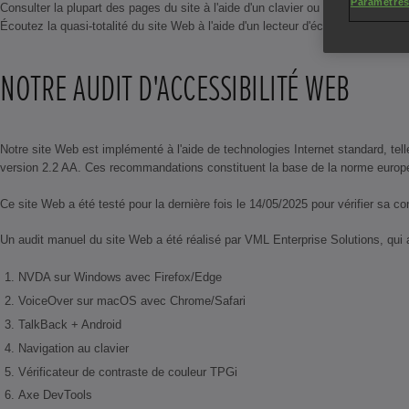
Paramètres
Consulter la plupart des pages du site à l'aide d'un clavier ou d'un logiciel d
Écoutez la quasi-totalité du site Web à l'aide d'un lecteur d'écran (y compr
NOTRE AUDIT D'ACCESSIBILITÉ WEB
Notre site Web est implémenté à l'aide de technologies Internet standard, te
version 2.2 AA. Ces recommandations constituent la base de la norme européen
Ce site Web a été testé pour la dernière fois le 14/05/2025 pour vérifier sa
Un audit manuel du site Web a été réalisé par VML Enterprise Solutions, qui a 
NVDA sur Windows avec Firefox/Edge
VoiceOver sur macOS avec Chrome/Safari
TalkBack + Android
Navigation au clavier
Vérificateur de contraste de couleur TPGi
Axe DevTools