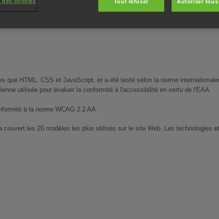
 des cookies
Tout refuser
Autoriser tous
e reconnaissance vocale
is les versions les plus récentes de JAWS, NVDA et VoiceOver)
lles que HTML, CSS et JavaScript, et a été testé selon la norme internationa
ne utilisée pour évaluer la conformité à l'accessibilité en vertu de l'EAA.
 conformité à la norme WCAG 2.2 AA.
couvert les 20 modèles les plus utilisés sur le site Web. Les technologies et t