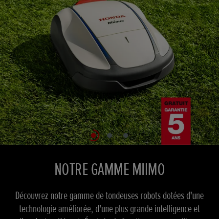
NOTRE GAMME MIIMO
CRÉEZ DE BELLES PELOUSES
LAISSEZ PLACE A VOTRE IMAGINATION
Découvrez notre gamme de tondeuses robots dotées d'une
Découvrez notre gamme de tondeuses robots dotées d'une
Des technologies innovantes, des moteurs puissants et des
technologie améliorée, d'une plus grande intelligence et
technologie améliorée, d'une plus grande intelligence et
performances de tonte sans compromis. Découvrez notre