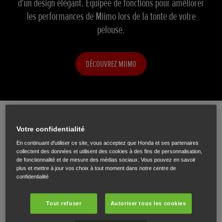
d'un design élégant. Équipée de fonctions pour améliorer
d'un design élégant. Équipée de fonctions pour améliorer
Nouvelle gamme à batterie
Nouvelle gamme à batterie
gamme de tondeuses à gazon garantissant des jardins
les performances de Miimo lors de la tonte de votre
les performances de Miimo lors de la tonte de votre
verts et bien entretenus.
pelouse.
pelouse.
DECOUVREZ
DECOUVREZ
DÉCOUVRIR LES TONDEUSES À GAZON
DÉCOUVREZ MIIMO
DÉCOUVREZ MIIMO
Consulter
notre
gamme
Votre confidentialité
En continuant d'utiliser ce site, vous acceptez que Honda et ses partenaires
collectent des données et utilisent des cookies à des fins de personnalisation,
de fonctionnalité et de mesure des médias sociaux. Vous pouvez en savoir
plus et mettre à jour vos choix à tout moment dans notre centre de
confidentialité
Tout refuser
Autoriser tous les cookies