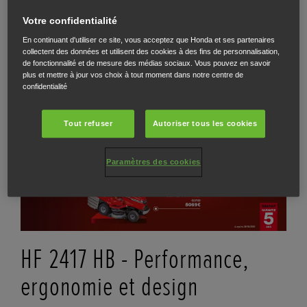
innovation et élégance
Votre confidentialité
Le robot indispensable pour les jardins.
En continuant d'utiliser ce site, vous acceptez que Honda et ses partenaires
collectent des données et utilisent des cookies à des fins de personnalisation,
de fonctionnalité et de mesure des médias sociaux. Vous pouvez en savoir
EN SAVOIR PLUS
plus et mettre à jour vos choix à tout moment dans notre centre de
confidentialité
Tout refuser
Autoriser tous les cookies
Paramètres des cookies
HF 2417 HB - Performance,
ergonomie et design