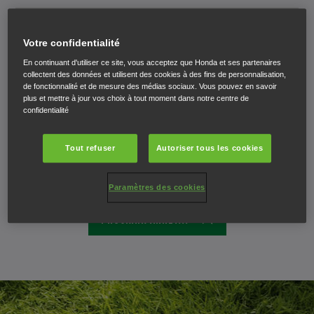
SÉCURITÉ DE L'UTILISATEUR
Votre confidentialité
PIÈCES HONDA
En continuant d'utiliser ce site, vous acceptez que Honda et ses partenaires
collectent des données et utilisent des cookies à des fins de personnalisation,
SERVICE ET SUPPORT POUR LES NOUVEAUX UTILISATEURS
de fonctionnalité et de mesure des médias sociaux. Vous pouvez en savoir
plus et mettre à jour vos choix à tout moment dans notre centre de
confidentialité
COVID-19 WARRANTY
Tout refuser
Autoriser tous les cookies
RAPPEL UMK450
RAPPELS ET MISES À JOUR
Paramètres des cookies
PROCHAIN ARRÊT...