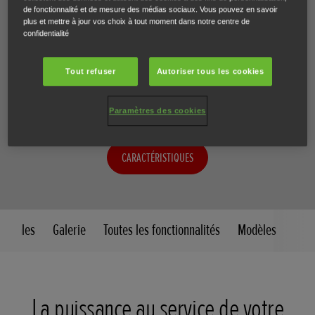
superficie petite ou moyenne.
de fonctionnalité et de mesure des médias sociaux. Vous pouvez en savoir
plus et mettre à jour vos choix à tout moment dans notre centre de
confidentialité
Avec sa technologie à batterie sans fil, ses performances
de coupe inégalées et sa conception robuste, l'IZY-ON est
Tout refuser
Autoriser tous les cookies
idéale pour entretenir facilement les jardins d'une
superficie petite ou moyenne.
Paramètres des cookies
CARACTÉRISTIQUES
ncipales
Galerie
Toutes les fonctionnalités
Modèles
La puissance au service de votre