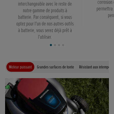
corrosion 
interchangeable avec le reste de
permettra 
notre gamme de produits à
pen
batterie. Par conséquent, si vous
optez pour l'un de nos autres outils
à batterie, vous serez déjà prêt à
l'utiliser.
Moteur puissant
Grandes surfaces de tonte
Résistant aux intempéri