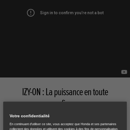
IZY-ON : La puissance en toute
confiance
Votre confidentialité
L'IZY-ON bénéficie de toute la puissance et de la durabilité
En continuant d'utiliser ce site, vous acceptez que Honda et ses partenaires
nécessaires pour entretenir facilement les jardins d'une
collectent des données et utilisent des cookies à des fins de personnalisation,