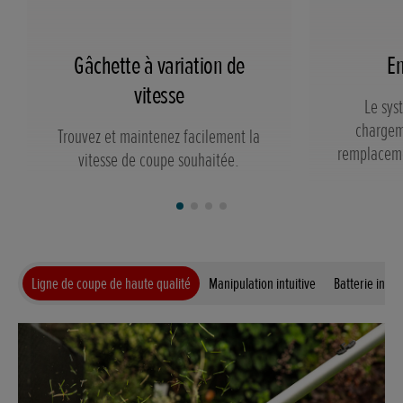
Gâchette à variation de
En
vitesse
Le sys
chargem
Trouvez et maintenez facilement la
remplacemen
vitesse de coupe souhaitée.
Ligne de coupe de haute qualité
Manipulation intuitive
Batterie inte