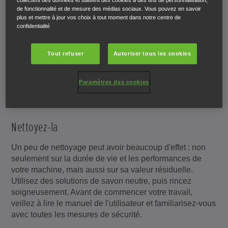
collectent des données et utilisent des cookies à des fins de personnalisation,
de fonctionnalité et de mesure des médias sociaux. Vous pouvez en savoir
plus et mettre à jour vos choix à tout moment dans notre centre de
Entretien et réparations
confidentialité
Tout refuser
Autoriser tous les cookies
Votre revendeur d'équipement Honda Pelouse et jardin
est le mieux placé pour effectuer l'entretien de votre
machine de façon continue et régulière. Cependant,
Paramètres des cookies
vous pouvez aussi faire beaucoup en tant que
propriétaire pour la maintenir dans un état parfait (et sûr).
Nettoyez-la
Un peu de nettoyage peut avoir beaucoup d'effet : non
seulement sur la durée de vie et les performances de
votre machine, mais aussi sur sa valeur résiduelle.
Utilisez des solutions de savon neutre, puis rincez
soigneusement. Avant de commencer votre travail,
veillez à lire le manuel de l'utilisateur et familiarisez-vous
avec toutes les mesures de sécurité.