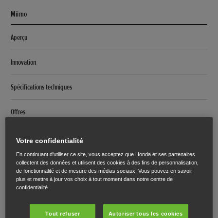
Miimo
Aperçu
Innovation
Spécifications techniques
Offres
Miimo
Votre confidentialité
En continuant d'utiliser ce site, vous acceptez que Honda et ses partenaires
Présentation
collectent des données et utilisent des cookies à des fins de personnalisation,
de fonctionnalité et de mesure des médias sociaux. Vous pouvez en savoir
plus et mettre à jour vos choix à tout moment dans notre centre de
Multi Miimo
confidentialité
Caractéristiques
Tout refuser
Autoriser tous les cookies