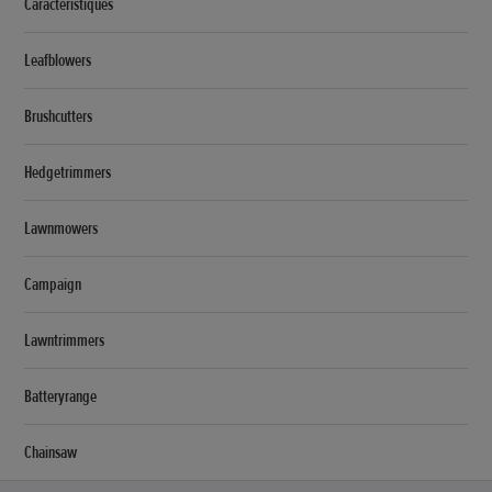
Caractéristiques
Leafblowers
Brushcutters
Hedgetrimmers
Lawnmowers
Campaign
Lawntrimmers
Batteryrange
Chainsaw