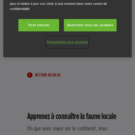
plus et mettre à jour vos choix à tout moment dans notre centre de
confidentialité
Poursuivez votre lecture pour découvrir quelques-
unes de nos idées sur la manière d'accueillir les
Tout refuser
Autoriser tous les cookies
animaux sauvages dans votre jardin, ainsi que
nos conseils pour utiliser vos outils de jardinage
Paramètres des cookies
de la manière la plus respectueuse de la nature.
RETOUR AU BLOG
Apprenez à connaître la faune locale
Où que vous soyez sur le continent, vous