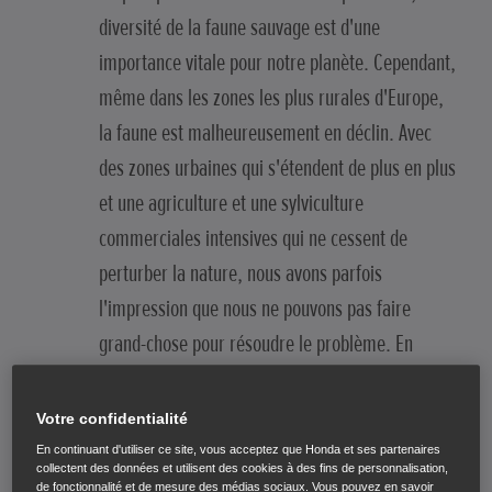
diversité de la faune sauvage est d'une
importance vitale pour notre planète. Cependant,
même dans les zones les plus rurales d'Europe,
la faune est malheureusement en déclin. Avec
des zones urbaines qui s'étendent de plus en plus
et une agriculture et une sylviculture
commerciales intensives qui ne cessent de
perturber la nature, nous avons parfois
l'impression que nous ne pouvons pas faire
grand-chose pour résoudre le problème. En
réalité, vous pouvez apporter de nombreux
changements simples à votre espace extérieur
Votre confidentialité
pour favoriser l'épanouissement de la vie
En continuant d'utiliser ce site, vous acceptez que Honda et ses partenaires
collectent des données et utilisent des cookies à des fins de personnalisation,
sauvage dans votre région.
de fonctionnalité et de mesure des médias sociaux. Vous pouvez en savoir