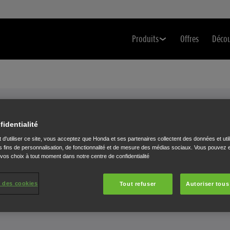
Produits
Offres
Déco
Spécifications techniques
VOTRE TONDEUSE À GAZON EN
fidentialité
 d'utiliser ce site, vous acceptez que Honda et ses partenaires collectent des données et util
DÉTAILS
 fins de personnalisation, de fonctionnalité et de mesure des médias sociaux. Vous pouvez e
 vos choix à tout moment dans notre centre de confidentialité
 des cookies
Tout refuser
Autoriser tous
Sélectionnez une tondeuse à gazon pour afficher les spécifications.