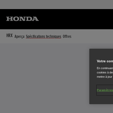
HRX
Aperçu
Spécifications techniques
Offres
Votre con
En continuant
cookies à des
mettre à jour
Paramètres