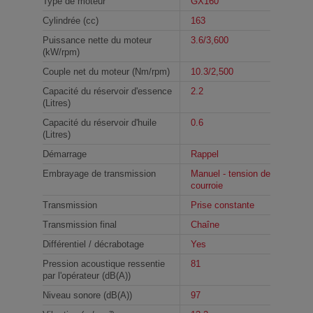
Type de moteur
GX160
Cylindrée (cc)
163
Puissance nette du moteur
3.6/3,600
(kW/rpm)
Couple net du moteur (Nm/rpm)
10.3/2,500
Capacité du réservoir d'essence
2.2
(Litres)
Capacité du réservoir d'huile
0.6
(Litres)
Démarrage
Rappel
Embrayage de transmission
Manuel - tension de
courroie
Transmission
Prise constante
Transmission final
Chaîne
Différentiel / décrabotage
Yes
Pression acoustique ressentie
81
par l'opérateur (dB(A))
Niveau sonore (dB(A))
97