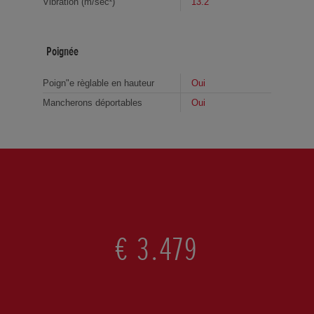
Vibration (m/sec²)
13.2
Poignée
Poign"e règlable en hauteur
Oui
Mancherons déportables
Oui
€ 3.479