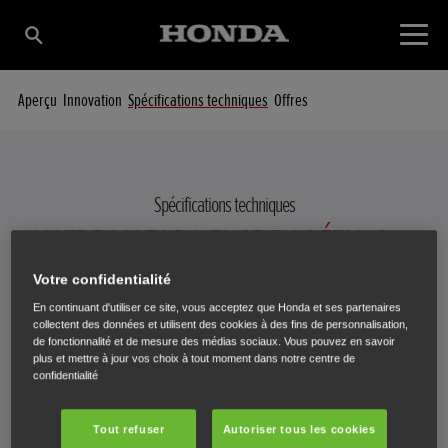
Aperçu
Innovation
Spécifications techniques
Offres
Spécifications techniques
VOTRE MOTOBINEUSE EN DÉTAILS
Votre confidentialité
En continuant d'utiliser ce site, vous acceptez que Honda et ses partenaires
collectent des données et utilisent des cookies à des fins de personnalisation,
Sélectionnez une motobineuse pour afficher les spécifications
de fonctionnalité et de mesure des médias sociaux. Vous pouvez en savoir
plus et mettre à jour vos choix à tout moment dans notre centre de
techniques.
confidentialité
Tout refuser
Autoriser tous les cookies