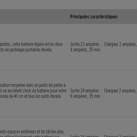
Principales caractéristiques
ardins, cette batterie légère est le choix
Sortie 22 ampères
Chargeur 2 ampères,
tils de jardinage portables Honda.
8 ampères, 25 min.
lisation moyenne dans un jardin de petite à
st un excellent choix de batterie pour votre
Sortie 24 ampères
Chargeur 2 ampères,
onda de 41 cm et tous les outils Honda
8 ampères, 35 min.
nds espaces extérieurs et les tâches plus
 utiliser facilement cette batterie sur
Sortie 24 ampères
Chargeur 2 ampères,