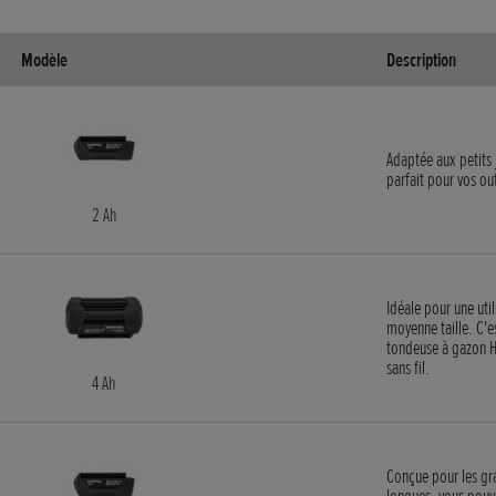
Modèle
Description
Adaptée aux petits j
parfait pour vos ou
2 Ah
Idéale pour une uti
moyenne taille. C'e
tondeuse à gazon H
sans fil.
4 Ah
Conçue pour les gra
longues, vous pouvez