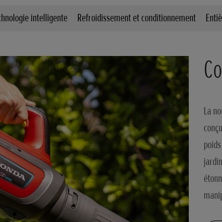
chnologie intelligente
Refroidissement et conditionnement
Enti
Co
La no
conçu
poids
jardi
étonn
manip