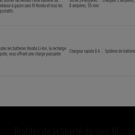
ndeuse à gazon sans fil Honda et tous les
8 ampères, 55 min.
portatifs.
tes les batteries Honda Li-Ion, la recharge
Chargeur rapide 8 A
Système de batterie
rapide, vous offrant une charge puissante.
Profitez de la liberté du sans fil.