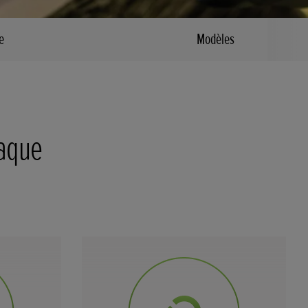
e
Modèles
haque