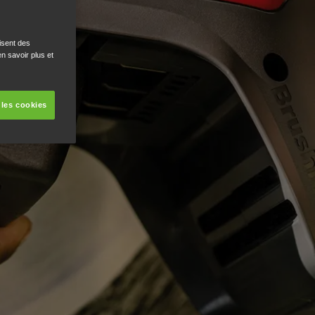
isent des
n savoir plus et
 les cookies