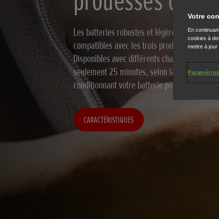
prouesses de ja
Votre con
Les batteries robustes et légères de Honda s
En continuant
cookies à des
compatibles avec les trois produits de la ga
mettre à jour
Disponibles avec différents chargeurs pour u
seulement 25 minutes, selon la batterie et le
Paramètres
conditionnant votre batterie pour une durée 
CARACTÉRISTIQUES