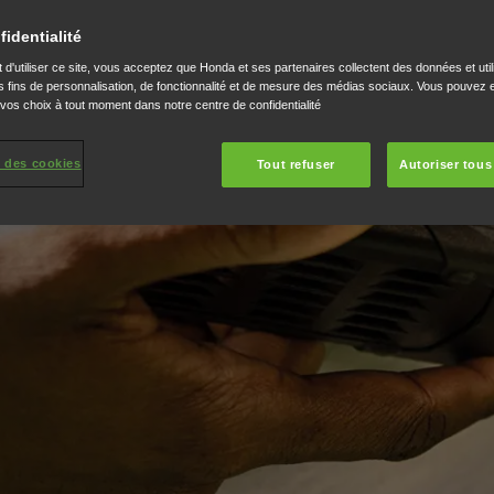
rdinage.
fidentialité
ont entièrement
 d'utiliser ce site, vous acceptez que Honda et ses partenaires collectent des données et util
 fins de personnalisation, de fonctionnalité et de mesure des médias sociaux. Vous pouvez e
mme sans fil Honda.
 vos choix à tout moment dans notre centre de confidentialité
ne alimentation en
 chargeur choisis, tout en
 des cookies
Tout refuser
Autoriser tous
de vie plus longue.