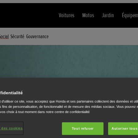
Voitures
Motos
Jardin
Équipem
Social
Sécurité
Gouvernance
fidentialité
été et
 d'utiliser ce site, vous acceptez que Honda et ses partenaires collectent des données et util
 fins de personnalisation, de fonctionnalité et de mesure des médias sociaux. Vous pouvez e
 vos choix à tout moment dans notre centre de confidentialité
és
 des cookies
Tout refuser
Autoriser tous