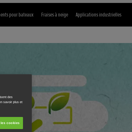
ents pour bateaux
Fraises à neige
Applications industrielles
isent des
n savoir plus et
 les cookies