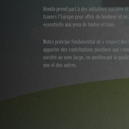
Honda prend part à des initiatives sociales 
travers l’Europe pour offrir du bonheur et in
essentielle aux yeux de toutes et tous.
Notre principe fondamental de « respect des 
apporter des contributions positives aux com
société au sens large, en améliorant la quali
uns et des autres.