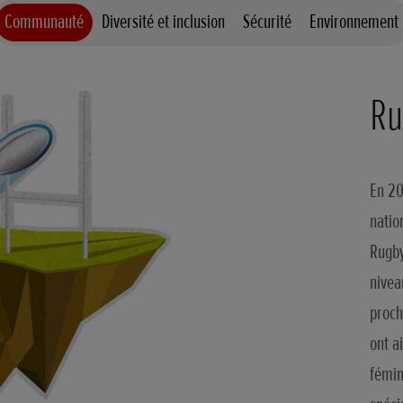
Communauté
Diversité et inclusion
Sécurité
Environnement
Ru
En 20
natio
Rugby
nivea
proch
ont a
fémin