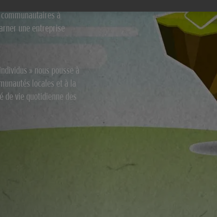
et communautaires à
carner une entreprise
individus » nous pousse à
munautés locales et à la
té de vie quotidienne des