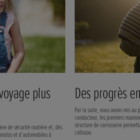
Partage des c
est omnidirectionnel au monde.
Afin d’accroître la sécurité des
llisions réelles afin de mieux
entreprises et instituts de rech
hicules.
protection de tous les usagers de