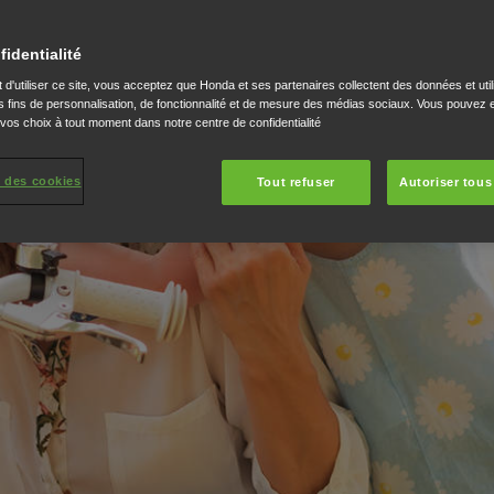
TOUS
fidentialité
 d'utiliser ce site, vous acceptez que Honda et ses partenaires collectent des données et util
 fins de personnalisation, de fonctionnalité et de mesure des médias sociaux. Vous pouvez e
ociété mobile sans
 vos choix à tout moment dans notre centre de confidentialité
es usagers de la route,
en toute sécurité et en
 des cookies
Tout refuser
Autoriser tous