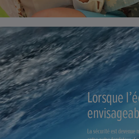
Lorsque l’é
envisageab
La sécurité est devenue n