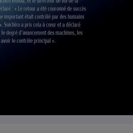
chiro Honda, et le directeur de vol de la
éclaré : « Le retour a été couronné de succès
 important était contrôlé par des humains
. Soichiro a pris cela à cœur et a déclaré
it le degré d’avancement des machines, les
avoir le contrôle principal ».