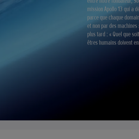
entre notre fondateur, Soi
mission Apollo 13 qui a d
parce que chaque domaine
et non par des machines »
plus tard : « Quel que so
êtres humains doivent en 