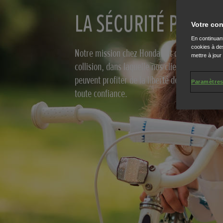
LA SÉCURITÉ POUR 
Votre con
En continuant
cookies à des
Notre mission chez Honda est de créer une s
mettre à jour
collision, dans laquelle nos clients, et tous l
peuvent profiter de la liberté de se déplacer 
Paramètres
toute confiance.