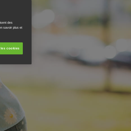
isent des
n savoir plus et
 les cookies