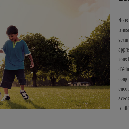
Nous 
trans
sécur
appri
sous 
d’édu
conjo
encou
axées
routi