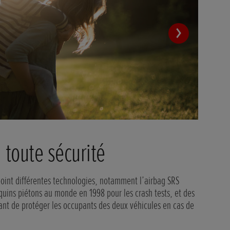
onnaissances
 piétons, nous partageons nos conclusions avec d’autres
erche. Ce partage contribue largement aux études sur la
 la route.