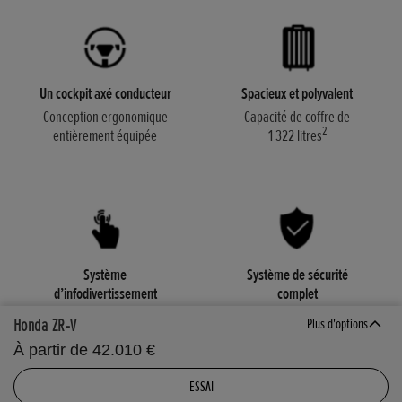
Un cockpit axé conducteur
Spacieux et polyvalent
Conception ergonomique
Capacité de coffre de
2
entièrement équipée
1 322 litres
Système
Système de sécurité
d’infodivertissement
complet
9 pouces
Honda SENSING de série
Honda ZR-V
Plus d'options
Complet avec Apple
À partir de 42.010 €
CarPlay® et Android Auto™
ESSAI