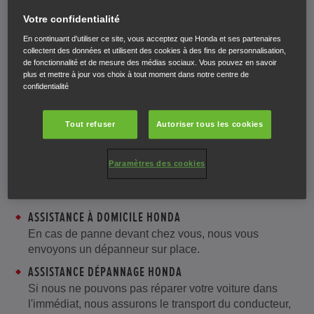
Votre confidentialité
En continuant d'utiliser ce site, vous acceptez que Honda et ses partenaires
Une aide qui tombe à
collectent des données et utilisent des cookies à des fins de personnalisation,
de fonctionnalité et de mesure des médias sociaux. Vous pouvez en savoir
plus et mettre à jour vos choix à tout moment dans notre centre de
pic
confidentialité
Tout refuser
Autoriser tous les cookies
Honda Assistance est accessible 24 h/24, toute l'année
et dans toute l'Europe.
Paramètres des cookies
Avantages :
ASSISTANCE À DOMICILE HONDA
En cas de panne devant chez vous, nous vous
envoyons un dépanneur sur place.
ASSISTANCE DÉPANNAGE HONDA
Si nous ne pouvons pas réparer votre voiture dans
l'immédiat, nous assurons le transport du conducteur,