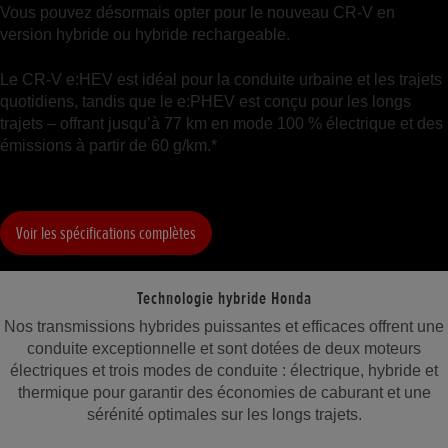
Vous pouvez désormais opter pour le nouveau CR-V en
version hybride ou hybride rechargeable.
Le CR-V e:HEV est idéal pour la conduite urbaine et les trajets
quotidiens, tandis que le e:PHEV est conçu pour les longs
trajets – offrant jusqu’à 77 km en mode 100 % électrique et des
émissions à partir de 60 g/km.*
Voir les spécifications complètes
Technologie hybride Honda
Nos transmissions hybrides puissantes et efficaces offrent une
conduite exceptionnelle et sont dotées de deux moteurs
électriques et trois modes de conduite : électrique, hybride et
thermique pour garantir des économies de caburant et une
sérénité optimales sur les longs trajets.