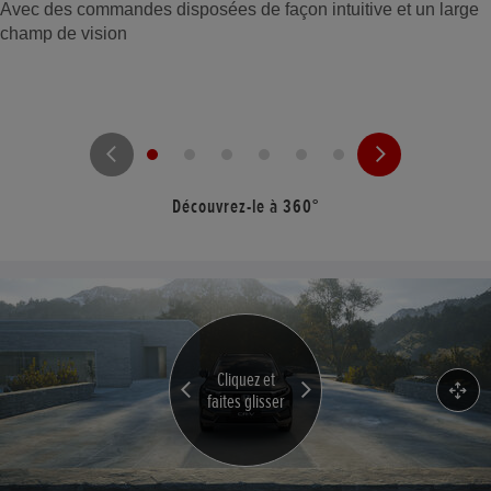
Avec des commandes disposées de façon intuitive et un large
champ de vision
Découvrez-le à 360°
Loaded images for 360 view
Cliquez et
faites glisser