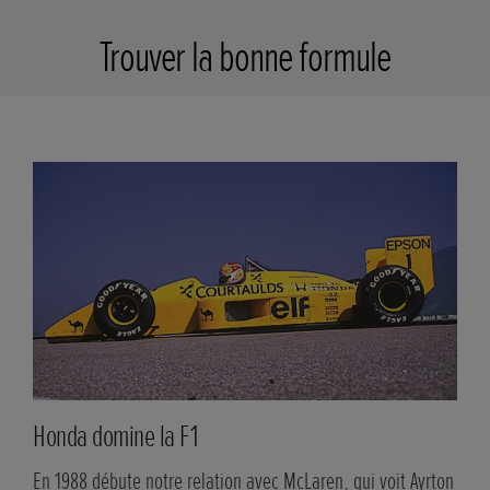
Trouver la bonne formule
Notre âge d'or.
Hon
Après 15 ans d'absence, nous revenons à la F1 en 1983, en
En 1