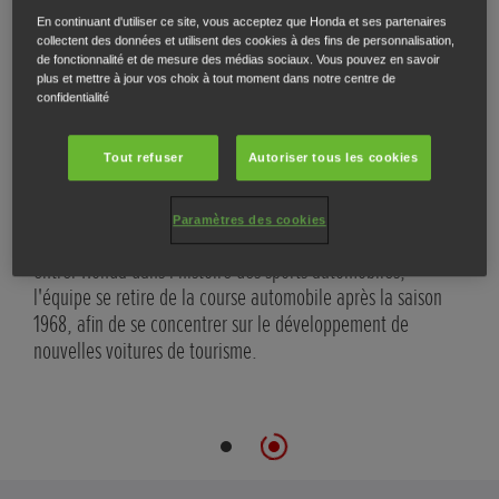
En continuant d'utiliser ce site, vous acceptez que Honda et ses partenaires
collectent des données et utilisent des cookies à des fins de personnalisation,
de fonctionnalité et de mesure des médias sociaux. Vous pouvez en savoir
plus et mettre à jour vos choix à tout moment dans notre centre de
confidentialité
Honda remporte une course de F1
Une
La Honda RA271 court pour la première fois au Grand Prix
Le C
Tout refuser
Autoriser tous les cookies
d'Allemagne en 1964 et devient de plus en plus compétitive
1967
à chaque course. Alors que la saison 1965 semble vouée à
d'It
Paramètres des cookies
l'échec, Richie Ginther, au volant de la RA272, remporte
RA30
notre première victoire au Mexique. Moins d'un an après les
entr
débuts de l'écurie Honda, le rêve de Soichiro devient
l'éq
réalité.
1968
nouv