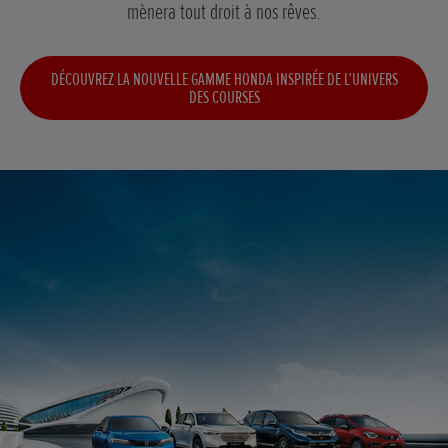
mènera tout droit à nos rêves.
DÉCOUVREZ LA NOUVELLE GAMME HONDA INSPIRÉE DE L’UNIVERS
DES COURSES