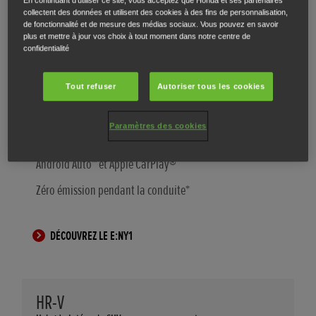
collectent des données et utilisent des cookies à des fins de personnalisation,
Autonomie de 412 km*
de fonctionnalité et de mesure des médias sociaux. Vous pouvez en savoir
plus et mettre à jour vos choix à tout moment dans notre centre de
Volume du coffre de 1.176 litres**
confidentialité
Chargement rapide – Jusqu’à 80 % de charge en
Tout refuser
Autoriser tous les cookies
l’espace de 45 minutes***
Honda SENSING de série
Paramètres des cookies
Système d’infodivertissement Honda CONNECT avec
Android Auto™ et Apple CarPlay®
Zéro émission pendant la conduite*
DÉCOUVREZ LE E:NY1
HR-V