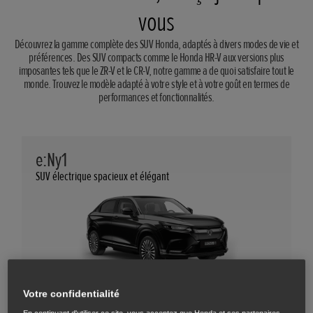
vous
Découvrez la gamme complète des SUV Honda, adaptés à divers modes de vie et
préférences. Des SUV compacts comme le Honda HR-V aux versions plus
imposantes tels que le ZR-V et le CR-V, notre gamme a de quoi satisfaire tout le
monde. Trouvez le modèle adapté à votre style et à votre goût en termes de
performances et fonctionnalités.
e:Ny1
SUV électrique spacieux et élégant
Votre confidentialité
Transmission électrique avancée
En continuant d'utiliser ce site, vous acceptez que Honda et ses partenaires