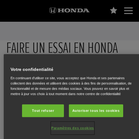
FAIRE UN ESSAI EN HONDA
Votre confidentialité
Les images ne sont utilisées qu’à des fins d’illustration. Les véhicules
En continuant d'utiliser ce site, vous acceptez que Honda et ses partenaires
présentés font partie de la gamme Honda Europe. Les spécifications, les
collectent des données et utilisent des cookies à des fins de personnalisation, de
fonctionnalité et de mesure des médias sociaux. Vous pouvez en savoir plus et
options et la disponibilité peuvent varier.
mettre à jour vos choix à tout moment dans notre centre de confidentialité
Tout refuser
Autoriser tous les cookies
1 - Sélectionnez un modèle
Paramètres des cookies
Sélectionnez un modèle