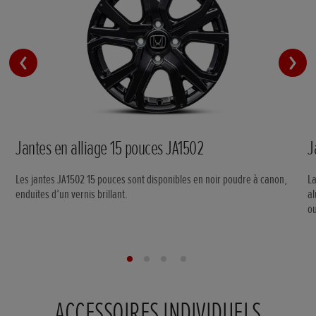
Jantes en alliage 15 pouces JA1502
J
Les jantes JA1502 15 pouces sont disponibles en noir poudre à canon,
La
enduites d’un vernis brillant.
al
o
ACCESSOIRES INDIVIDUELS