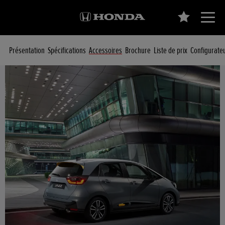
Présentation
Spécifications
Accessoires
Brochure
Liste de prix
Configurate