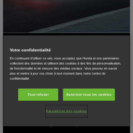
UNE PETITE NOTE DE JAZZ
Votre confidentialité
SUPPLÉMENTAIRE
En continuant d'utiliser ce site, vous acceptez que Honda et ses partenaires
collectent des données et utilisent des cookies à des fins de personnalisation,
de fonctionnalité et de mesure des médias sociaux. Vous pouvez en savoir
plus et mettre à jour vos choix à tout moment dans notre centre de
Donnez encore plus d'allure à votre nouvelle Honda
confidentialité
Jazz en ajoutant une touche personnelle et une
protection supplémentaire. Choisissez parmi la
Tout refuser
Autoriser tous les cookies
nouvelle gamme exceptionnelle de packs d'accessoires
extérieurs et intérieurs. Sélectionnez quelques
Paramètres des cookies
accessoires ou, pour faire sensation, ajoutez des jantes
alliage à l'allure sportive.