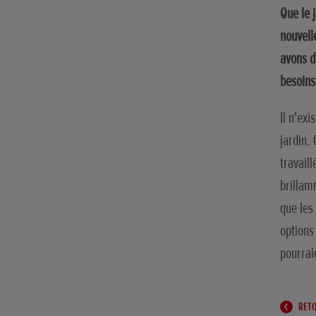
Que le 
nouvell
avons d
besoin
Il n'exi
jardin.
travail
brillam
que les
options
pourrai
RETO