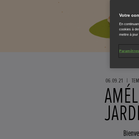
Votre con
En continuant
cookies à des
mettre à jour
Paramètres
06.09.21
|
TEM
AMÉL
JARD
Bienv