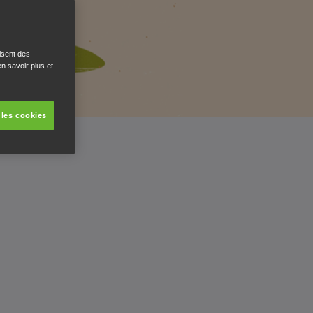
isent des
n savoir plus et
 les cookies