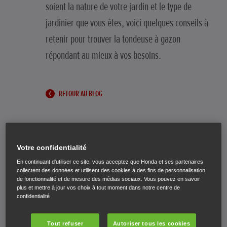
soient la nature de votre jardin et le type de
jardinier que vous êtes, voici quelques conseils à
retenir pour trouver la tondeuse à gazon
répondant au mieux à vos besoins.
RETOUR AU BLOG
Votre confidentialité
Commençons par les dimensions
En continuant d'utiliser ce site, vous acceptez que Honda et ses partenaires
collectent des données et utilisent des cookies à des fins de personnalisation,
de fonctionnalité et de mesure des médias sociaux. Vous pouvez en savoir
Première notion à appréhender : plus la largeur
plus et mettre à jour vos choix à tout moment dans notre centre de
confidentialité
de coupe d’une tondeuse à gazon est importante,
plus elle sera à même de couper une grande
Tout refuser
Autoriser tous les cookies