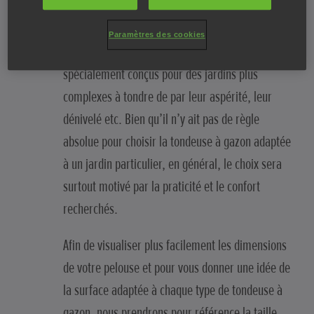
surface de pelouse en peu de temps. Les modèles
plus compacts et légers munis de plateaux de
Paramètres des cookies
coupe de taille inférieure ont, quant à eux, été
spécialement conçus pour des jardins plus
complexes à tondre de par leur aspérité, leur
dénivelé etc. Bien qu’il n’y ait pas de règle
absolue pour choisir la tondeuse à gazon adaptée
à un jardin particulier, en général, le choix sera
surtout motivé par la praticité et le confort
recherchés.
Afin de visualiser plus facilement les dimensions
de votre pelouse et pour vous donner une idée de
la surface adaptée à chaque type de tondeuse à
gazon, nous prendrons pour référence la taille