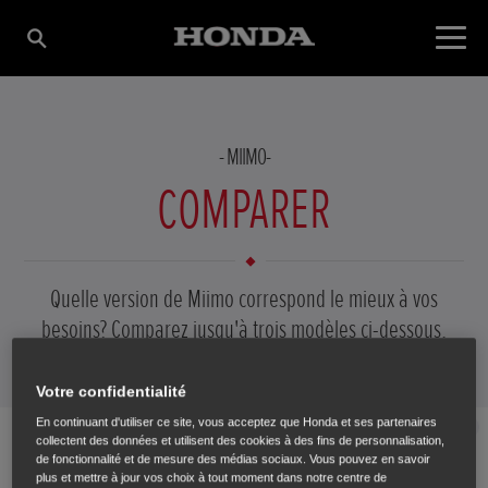
MIIMO
COMPARER
Quelle version de Miimo correspond le mieux à vos
AJOUTER UN PRODUIT
besoins? Comparez jusqu'à trois modèles ci-dessous.
Quel que soit votre jardin, vous trouverez le modèle
adéquat.
Votre confidentialité
En continuant d'utiliser ce site, vous acceptez que Honda et ses partenaires
Fermer
collectent des données et utilisent des cookies à des fins de personnalisation,
Sélectionner
de fonctionnalité et de mesure des médias sociaux. Vous pouvez en savoir
plus et mettre à jour vos choix à tout moment dans notre centre de