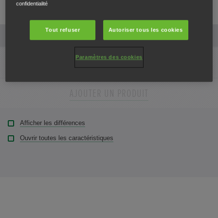
confidentialité
Tout refuser
Autoriser tous les cookies
Ajouter
Fermer
Paramètres des cookies
AJOUTER UN PRODUIT
Ajouter
Sélectionner
Fermer
AJOUTER UN PRODUIT
Ajouter
Sélectionner
Afficher les différences
Ouvrir toutes les caractéristiques