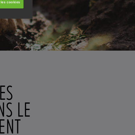
 les cookies
ES
NS LE
ENT