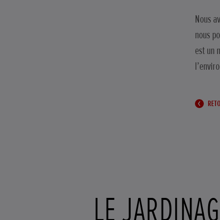
Nous av
nous po
est un 
l’envir
RETO
LE JARDINAG