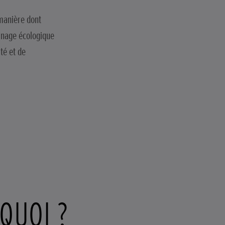
manière dont
dinage écologique
té et de
QUOI ?