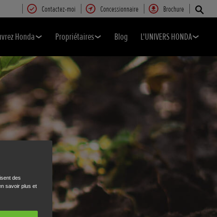
Contactez-moi
Concessionnaire
Brochure
uvrez Honda
Propriétaires
Blog
L'UNIVERS HONDA
isent des
n savoir plus et