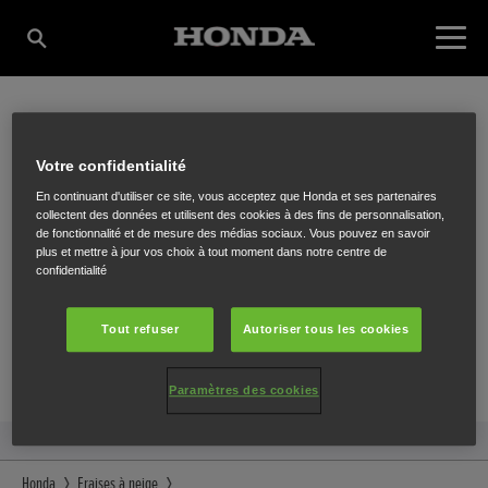
CRUYDT BVBA
Votre confidentialité
En continuant d'utiliser ce site, vous acceptez que Honda et ses partenaires
collectent des données et utilisent des cookies à des fins de personnalisation,
de fonctionnalité et de mesure des médias sociaux. Vous pouvez en savoir
Moorsledestraat 34-36
,
Zonnebeke
,
8980
plus et mettre à jour vos choix à tout moment dans notre centre de
confidentialité
Tout refuser
Autoriser tous les cookies
ITINÉRAIRE
Paramètres des cookies
SITE INTERNET
Honda
Fraises à neige