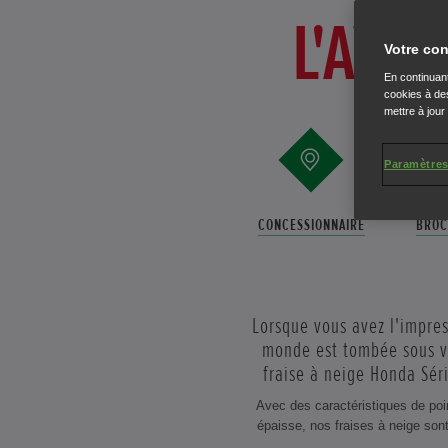
L'AVA
Votre con
En continuant
cookies à des
mettre à jour
Paramètres
CONCESSIONNAIRE
BROC
Lorsque vous avez l'impres
monde est tombée sous vo
fraise à neige Honda Séri
Avec des caractéristiques de poin
épaisse, nos fraises à neige sont 