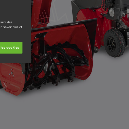
isent des
n savoir plus et
 les cookies