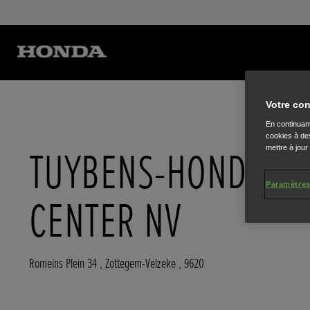
Votre con
En continuant
cookies à des
mettre à jour
TUYBENS-HONDA
Paramètres
CENTER NV
Romeins Plein 34
,
Zottegem-Velzeke
,
9620