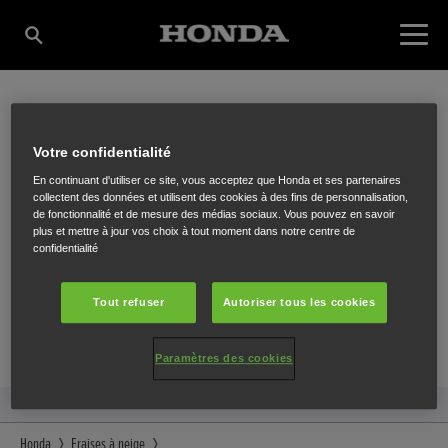
TUBOMA
Votre confidentialité
En continuant d'utiliser ce site, vous acceptez que Honda et ses partenaires
collectent des données et utilisent des cookies à des fins de personnalisation,
de fonctionnalité et de mesure des médias sociaux. Vous pouvez en savoir
Gentstraat 198
,
Oudenaarde
,
9700
plus et mettre à jour vos choix à tout moment dans notre centre de
confidentialité
Tout refuser
Autoriser tous les cookies
ITINÉRAIRE
Paramètres des cookies
SITE INTERNET
Honda
Fraises à neige