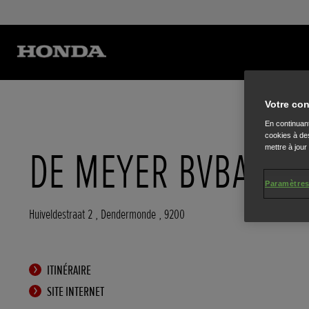
Votre con
En continuant
cookies à des
mettre à jour
DE MEYER BVBA
Paramètres
Huiveldestraat 2
,
Dendermonde
,
9200
ITINÉRAIRE
SITE INTERNET