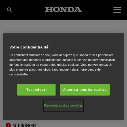
LAFARQUE LAURENT
Votre confidentialité
En continuant d'utiliser ce site, vous acceptez que Honda et ses partenaires
ETS.
collectent des données et utilisent des cookies à des fins de personnalisation,
de fonctionnalité et de mesure des médias sociaux. Vous pouvez en savoir
plus et mettre à jour vos choix à tout moment dans notre centre de
confidentialité
Avenue Albert 1ier 17
,
Maissin (Paliseul)
,
6852
Tout refuser
Autoriser tous les cookies
Paramètres des cookies
ITINÉRAIRE
SITE INTERNET