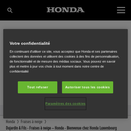
DUJARDIN & FILS
Votre confidentialité
En continuant d'utiliser ce site, vous acceptez que Honda et ses partenaires
collectent des données et utilisent des cookies à des fins de personnalisation,
de fonctionnalité et de mesure des médias sociaux. Vous pouvez en savoir
Rue de l'Etang 27
,
Willerzie (Gedinne)
,
5575
plus et mettre à jour vos choix à tout moment dans notre centre de
confidentialité
Tout refuser
Autoriser tous les cookies
ITINÉRAIRE
Paramètres des cookies
Honda
Fraises à neige
Dujardin & Fils - Fraises à neige – Honda - Bienvenue chez Honda Luxembourg