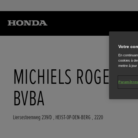
Votre con
En continuant
cookies à des
mettre à jour
MICHIELS ROGER
Paramètres
BVBA
Liersesteenweg 239/D
,
HEIST-OP-DEN-BERG
,
2220