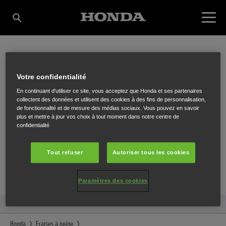
BEEL ROESELARE
Votre confidentialité
En continuant d'utiliser ce site, vous acceptez que Honda et ses partenaires
collectent des données et utilisent des cookies à des fins de personnalisation,
de fonctionnalité et de mesure des médias sociaux. Vous pouvez en savoir
Diksmuidsesteenweg 394
,
Roeselare
,
8800
plus et mettre à jour vos choix à tout moment dans notre centre de
confidentialité
Tout refuser
Autoriser tous les cookies
ITINÉRAIRE
Paramètres des cookies
SITE INTERNET
Honda
Fraises à neige