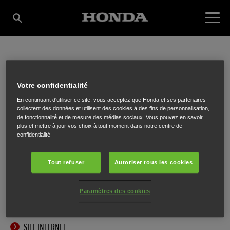
VAN DE PERRE-
Votre confidentialité
En continuant d'utiliser ce site, vous acceptez que Honda et ses partenaires
JANSSENS BVBA
collectent des données et utilisent des cookies à des fins de personnalisation,
de fonctionnalité et de mesure des médias sociaux. Vous pouvez en savoir
plus et mettre à jour vos choix à tout moment dans notre centre de
confidentialité
Veldenstraat 24
,
Retie
,
2470
Tout refuser
Autoriser tous les cookies
Paramètres des cookies
ITINÉRAIRE
SITE INTERNET