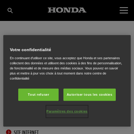
V-PRO POWER
Votre confidentialité
En continuant d'utiliser ce site, vous acceptez que Honda et ses partenaires
EQUIPMENT BVBA
collectent des données et utilisent des cookies à des fins de personnalisation,
de fonctionnalité et de mesure des médias sociaux. Vous pouvez en savoir
plus et mettre à jour vos choix à tout moment dans notre centre de
confidentialité
Nijvelsebaan 115
,
Overijse
,
3090
Tout refuser
Autoriser tous les cookies
Paramètres des cookies
ITINÉRAIRE
SITE INTERNET