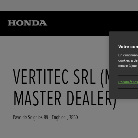
Votre con
En continuant
cookies à des
mettre à jour
VERTITEC SRL (MIIM
Paramètres
MASTER DEALER)
Pave de Soignies 89
,
Enghien
,
7850