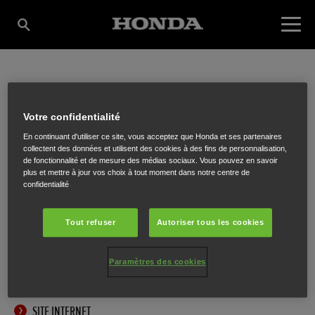
HEYNSSENS
Votre confidentialité
En continuant d'utiliser ce site, vous acceptez que Honda et ses partenaires
TUINMACHINES BVBA
collectent des données et utilisent des cookies à des fins de personnalisation,
de fonctionnalité et de mesure des médias sociaux. Vous pouvez en savoir
plus et mettre à jour vos choix à tout moment dans notre centre de
confidentialité
Eeckelaerthof 13
,
Belsele
,
9111
Tout refuser
Autoriser tous les cookies
Paramètres des cookies
ITINÉRAIRE
SITE INTERNET