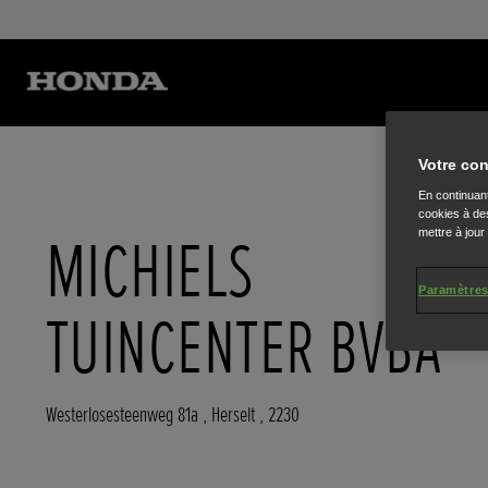
Votre con
En continuant
cookies à des
mettre à jour
MICHIELS
Paramètres
TUINCENTER BVBA
Westerlosesteenweg 81a
,
Herselt
,
2230