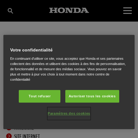
FOGUENNE (MIIMO
Votre confidentialité
En continuant d'utiliser ce site, vous acceptez que Honda et ses partenaires
MASTER DEALER)
collectent des données et utilisent des cookies à des fins de personnalisation,
de fonctionnalité et de mesure des médias sociaux. Vous pouvez en savoir
plus et mettre à jour vos choix à tout moment dans notre centre de
confidentialité
Rue de Ninane 37
,
Beaufays
,
4052
Tout refuser
Autoriser tous les cookies
Paramètres des cookies
ITINÉRAIRE
SITE INTERNET