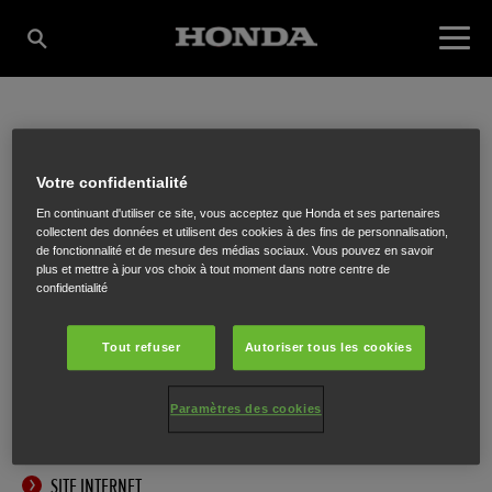
DURANT AGRICOLE &
Votre confidentialité
En continuant d'utiliser ce site, vous acceptez que Honda et ses partenaires
JARDIN SRL/BV
collectent des données et utilisent des cookies à des fins de personnalisation,
de fonctionnalité et de mesure des médias sociaux. Vous pouvez en savoir
plus et mettre à jour vos choix à tout moment dans notre centre de
confidentialité
Chaussée de Mons 30
,
Beaumont
,
6500
Tout refuser
Autoriser tous les cookies
Paramètres des cookies
ITINÉRAIRE
SITE INTERNET