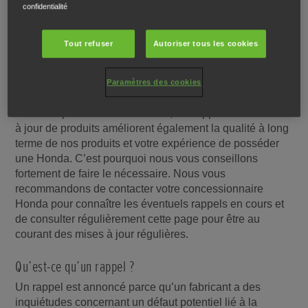
confidentialité
Tout refuser
Autoriser tous les cookies
TROUVER VOTRE CONCESSIONNAIRE HONDA LOCAL
Paramètres des cookies
Rappels et mises à jour
Outre les problèmes de sécurité, les rappels et les mises
à jour de produits améliorent également la qualité à long
terme de nos produits et votre expérience de posséder
une Honda. C’est pourquoi nous vous conseillons
fortement de faire le nécessaire. Nous vous
recommandons de contacter votre concessionnaire
Honda pour connaître les éventuels rappels en cours et
de consulter régulièrement cette page pour être au
courant des mises à jour régulières.
Qu’est-ce qu’un rappel ?
Un rappel est annoncé parce qu’un fabricant a des
inquiétudes concernant un défaut potentiel lié à la