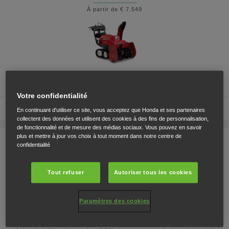
À partir de € 7.549
Les chenilles, la tarière de 81 cm et le réglage de la
hauteur permettent de déplacer jusqu'à 65 tonnes/h.
Votre confidentialité
Comparer
En continuant d'utiliser ce site, vous acceptez que Honda et ses partenaires
AFFICHER
collectent des données et utilisent des cookies à des fins de personnalisation,
de fonctionnalité et de mesure des médias sociaux. Vous pouvez en savoir
LE
plus et mettre à jour vos choix à tout moment dans notre centre de
Hybride
PRODUIT
confidentialité
HSM 1380i E
À partir de € 8.709
CONSULTEZ
Tout refuser
Autoriser tous les cookies
LES
SPÉCIFICATIONS
Paramètres des cookies