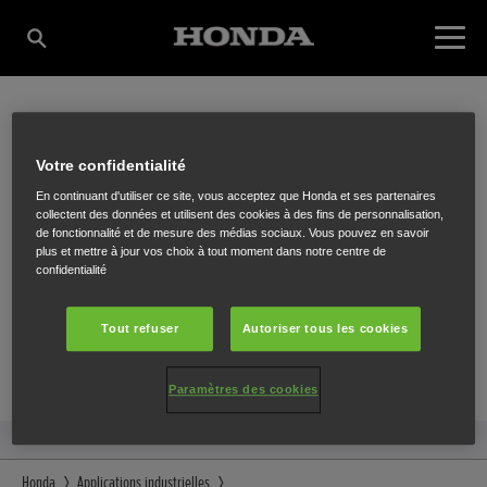
CRUYDT BVBA
Votre confidentialité
En continuant d'utiliser ce site, vous acceptez que Honda et ses partenaires
collectent des données et utilisent des cookies à des fins de personnalisation,
de fonctionnalité et de mesure des médias sociaux. Vous pouvez en savoir
Moorsledestraat 34-36
,
Zonnebeke
,
8980
plus et mettre à jour vos choix à tout moment dans notre centre de
confidentialité
Tout refuser
Autoriser tous les cookies
ITINÉRAIRE
Paramètres des cookies
SITE INTERNET
Honda
Applications industrielles