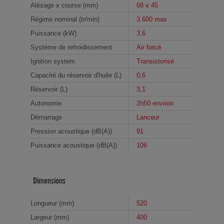
Alésage x course (mm)
68 x 45
Régime nominal (tr/min)
3.600 max
Puissance (kW)
3,6
Système de refroidissement
Air forcé
Ignition system
Transistorisé
Capacité du réservoir d'huile (L)
0,6
Réservoir (L)
3,1
Autonomie
2h50 environ
Démarrage
Lanceur
Pression acoustique (dB(A))
91
Puissance acoustique (dB(A))
106
Dimensions
Longueur (mm)
520
Largeur (mm)
400