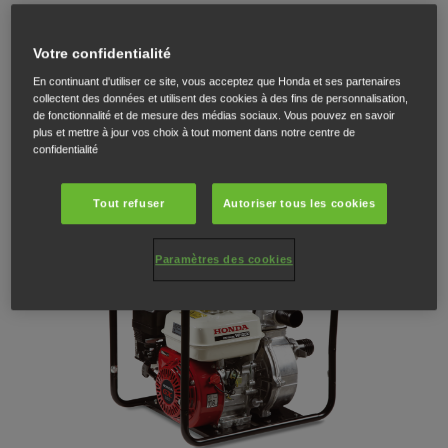
La pompe en fonte a un débit de 500 l/min, tolère les débris pouvant
atteindre 3 mm et affiche une hauteur totale de refoulement de 50 m.
Votre confidentialité
€ 1.259
En continuant d'utiliser ce site, vous acceptez que Honda et ses partenaires
collectent des données et utilisent des cookies à des fins de personnalisation,
de fonctionnalité et de mesure des médias sociaux. Vous pouvez en savoir
TROUVEZ UN DISTRIBUTEUR
plus et mettre à jour vos choix à tout moment dans notre centre de
confidentialité
TÉLÉCHARGER UNE BROCHURE
Tout refuser
Autoriser tous les cookies
Paramètres des cookies