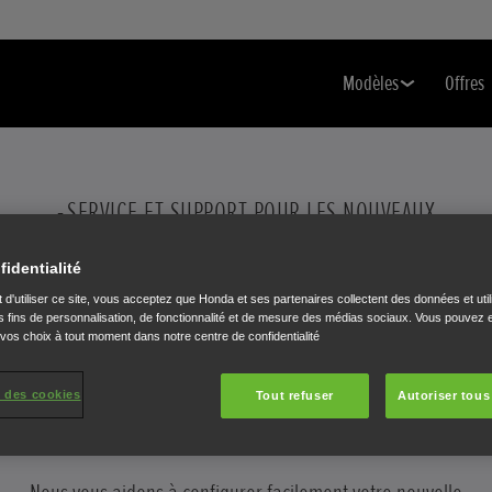
Modèles
Offres
SERVICE ET SUPPORT POUR LES NOUVEAUX
UTILISATEURS
UIDAGE ÉTAPE P
fidentialité
 d'utiliser ce site, vous acceptez que Honda et ses partenaires collectent des données et util
 fins de personnalisation, de fonctionnalité et de mesure des médias sociaux. Vous pouvez e
 vos choix à tout moment dans notre centre de confidentialité
ÉTAPE
 des cookies
Tout refuser
Autoriser tous