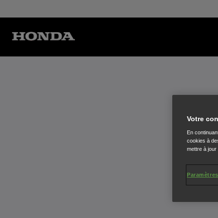
G
Votre con
En continuant
cookies à des
mettre à jour
Paramètres