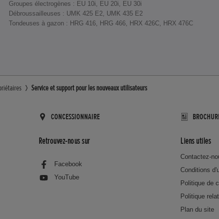
Groupes électrogènes : EU 10i, EU 20i, EU 30i
Débroussailleuses : UMK 425 E2, UMK 435 E2
Tondeuses à gazon : HRG 416, HRG 466, HRX 426C, HRX 476C
priétaires
Service et support pour les nouveaux utilisateurs
CONCESSIONNAIRE
BROCHUR
Retrouvez-nous sur
Liens utiles
Contactez-no
Facebook
Conditions d'u
YouTube
Politique de c
Politique rela
Plan du site