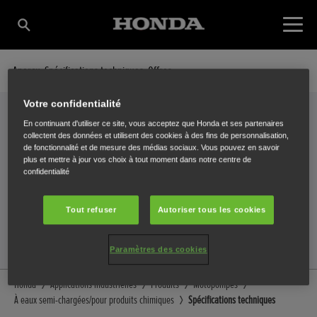
Aperçu
Spécifications techniques
Offres
Votre confidentialité
En continuant d'utiliser ce site, vous acceptez que Honda et ses partenaires
collectent des données et utilisent des cookies à des fins de personnalisation,
Spécifications techniques
de fonctionnalité et de mesure des médias sociaux. Vous pouvez en savoir
plus et mettre à jour vos choix à tout moment dans notre centre de
VOTRE MOTOPOMPE EN DÉTAIL
confidentialité
Tout refuser
Autoriser tous les cookies
Sélectionnez une motopompe pour afficher ses caractéristiques.
Paramètres des cookies
Honda
Applications industrielles
Produits
Motopompes
À eaux semi-chargées/pour produits chimiques
Spécifications techniques