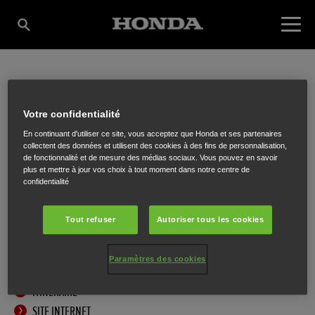
TUYBENS-HONDA
Votre confidentialité
En continuant d'utiliser ce site, vous acceptez que Honda et ses partenaires
CENTER NV
collectent des données et utilisent des cookies à des fins de personnalisation,
de fonctionnalité et de mesure des médias sociaux. Vous pouvez en savoir
plus et mettre à jour vos choix à tout moment dans notre centre de
confidentialité
Romeins Plein 34
,
Zottegem-Velzeke
,
9620
Tout refuser
Autoriser tous les cookies
Paramètres des cookies
ITINÉRAIRE
SITE INTERNET